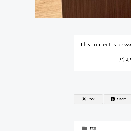
This content is pass
パス
Post
Share
幹事