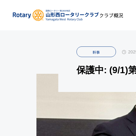
私たちについて
INFOMATION
クラブ概況
幹
202
幹事
保護中: (9/