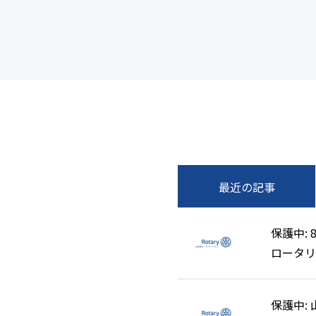
最近の記事
保護中: 
保護中: 
ロータリ
ロータリ
清掃奉仕
清掃奉仕
保護中:
保護中: