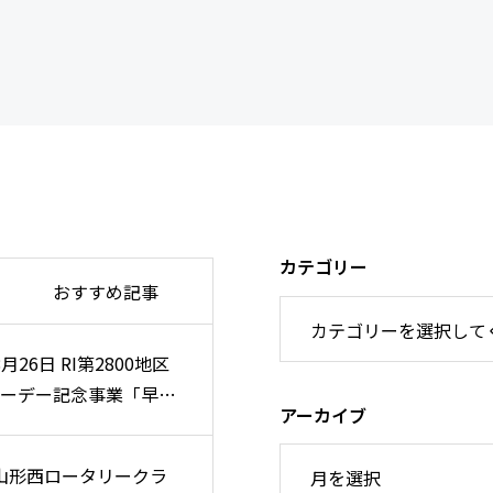
カテゴリー
おすすめ記事
8月26日 RI第2800地区
8月26日 RI第2800地区
ーデー記念事業「早朝
ーデー記念事業「早朝
アーカイブ
例会」のご案内
例会」のご案内
 山形西ロータリークラ
 山形西ロータリークラ