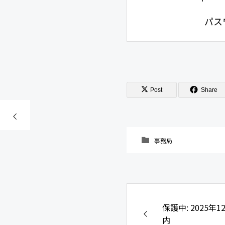
パス
Post
Share
事務局
保護中: 2025
内