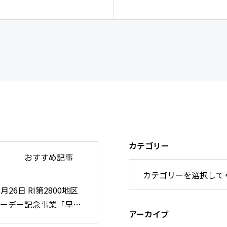
カテゴリー
おすすめ記事
8月26日 RI第2800地区
8月26日 RI第2800地区
ーデー記念事業「早朝
ーデー記念事業「早朝
アーカイブ
例会」のご案内
例会」のご案内