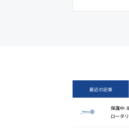
最近の記事
保護中: 
保護中: 
ロータリ
ロータリ
清掃奉仕
清掃奉仕