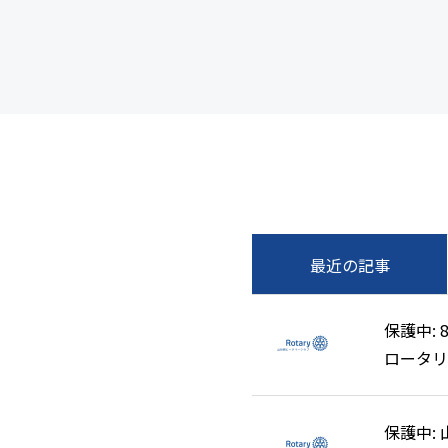
最近の記事
保護中: 
保護中: 
ロータリ
ロータリ
清掃奉仕
清掃奉仕
保護中:
保護中: