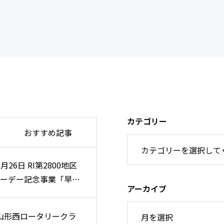
カテゴリー
おすすめ記事
8月26日 RI第2800地区
8月26日 RI第2800地区
ーデー記念事業「早朝
ーデー記念事業「早朝
アーカイブ
例会」のご案内
例会」のご案内
 山形西ロータリークラ
 山形西ロータリークラ