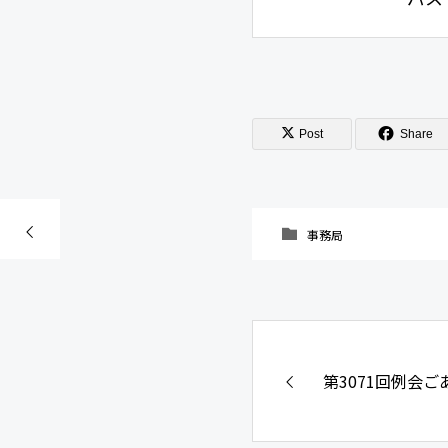
Post
Share
事務局
第3071回例会ご