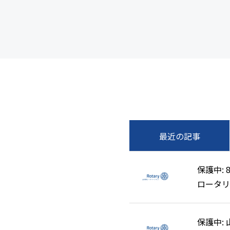
最近の記事
保護中: 
保護中: 
ロータリ
ロータリ
清掃奉仕
清掃奉仕
保護中:
保護中: