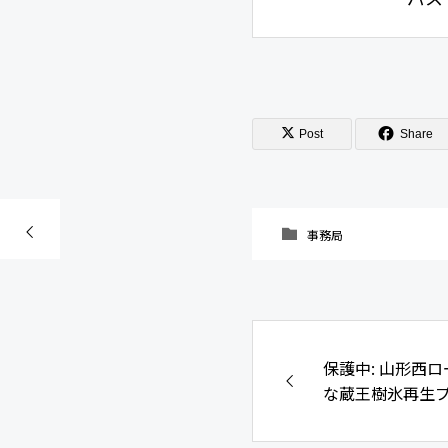
Post
Share
事務局
保護中: 山形西
な蔵王樹氷再生