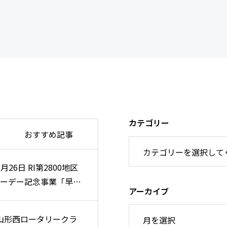
カテゴリー
おすすめ記事
8月26日 RI第2800地区
8月26日 RI第2800地区
ーデー記念事業「早朝
ーデー記念事業「早朝
アーカイブ
例会」のご案内
例会」のご案内
 山形西ロータリークラ
 山形西ロータリークラ