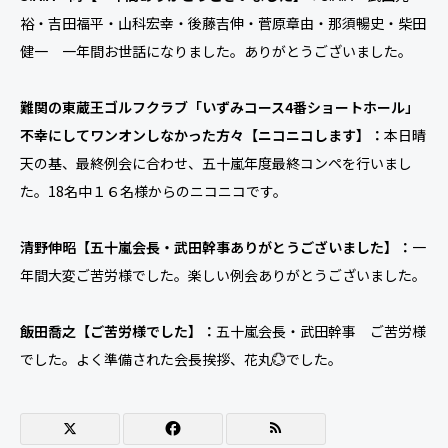
裕・吉田福平・山科宏幸・後藤吉伸・菅原章由・那須暢史・柴田
健一 一年間お世話になりました。ありがとうございました。
難関の東蔵王ゴルフクラブ「いずみコース4番ショートホール」
不幸にしてワンオンしなかった方々【ニコニコします】：
本日晴
天の基、最終例会に合わせ、五十嵐年度最終コンペを行いまし
た。18名中１６名様からのニコニコです。
清野伸昭【五十嵐会長・武田幹事ありがとうございました】：
一
年間大変ご苦労様でした。楽しい例会ありがとうございました。
飯田喬之【ご苦労様でした】：
五十嵐会長・武田幹事 ご苦労様
でした。よく準備された会長挨拶、花丸💮でした。