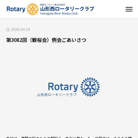
2026.04.10
第3082回（観桜会）例会ごあいさつ